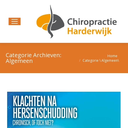
Categorie Archieven:
Home
Je bent hier:
Algemeen
Categorie \ Algemeen\