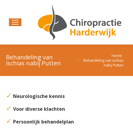
Home
Behandeling van
Je bent hier:
Behandeling van ischias
ischias nabij Putten
nabij Putten
✓
Neurologische kennis
✓
Voor diverse klachten
✓
Persoonlijk behandelplan