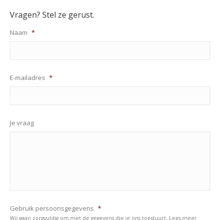
Vragen? Stel ze gerust.
Naam
*
E-mailadres
*
Je vraag
Gebruik persoonsgegevens
*
Wij gaan zorgvuldig om met de gegevens die je ons toestuurt. Lees meer