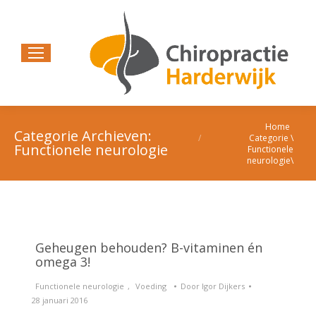
Home
Je bent hier:
Categorie Archieven:
Categorie \
Functionele neurologie
Functionele
neurologie\
Geheugen behouden? B-vitaminen én
omega 3!
Functionele neurologie
,
Voeding
Door
Igor Dijkers
28 januari 2016